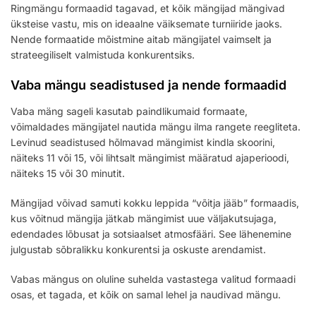
Ringmängu formaadid tagavad, et kõik mängijad mängivad
üksteise vastu, mis on ideaalne väiksemate turniiride jaoks.
Nende formaatide mõistmine aitab mängijatel vaimselt ja
strateegiliselt valmistuda konkurentsiks.
Vaba mängu seadistused ja nende formaadid
Vaba mäng sageli kasutab paindlikumaid formaate,
võimaldades mängijatel nautida mängu ilma rangete reegliteta.
Levinud seadistused hõlmavad mängimist kindla skoorini,
näiteks 11 või 15, või lihtsalt mängimist määratud ajaperioodi,
näiteks 15 või 30 minutit.
Mängijad võivad samuti kokku leppida “võitja jääb” formaadis,
kus võitnud mängija jätkab mängimist uue väljakutsujaga,
edendades lõbusat ja sotsiaalset atmosfääri. See lähenemine
julgustab sõbralikku konkurentsi ja oskuste arendamist.
Vabas mängus on oluline suhelda vastastega valitud formaadi
osas, et tagada, et kõik on samal lehel ja naudivad mängu.