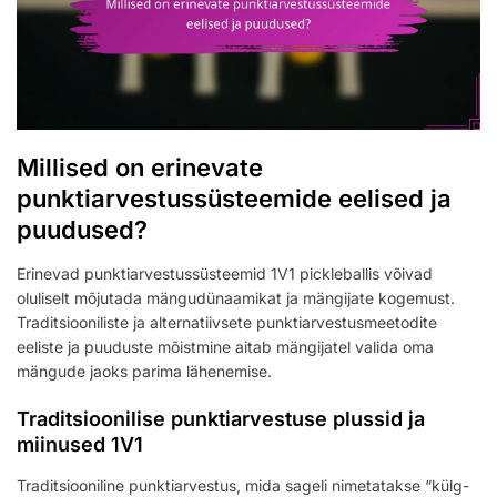
Millised on erinevate
punktiarvestussüsteemide eelised ja
puudused?
Erinevad punktiarvestussüsteemid 1V1 pickleballis võivad
oluliselt mõjutada mängudünaamikat ja mängijate kogemust.
Traditsiooniliste ja alternatiivsete punktiarvestusmeetodite
eeliste ja puuduste mõistmine aitab mängijatel valida oma
mängude jaoks parima lähenemise.
Traditsioonilise punktiarvestuse plussid ja
miinused 1V1
Traditsiooniline punktiarvestus, mida sageli nimetatakse “külg-