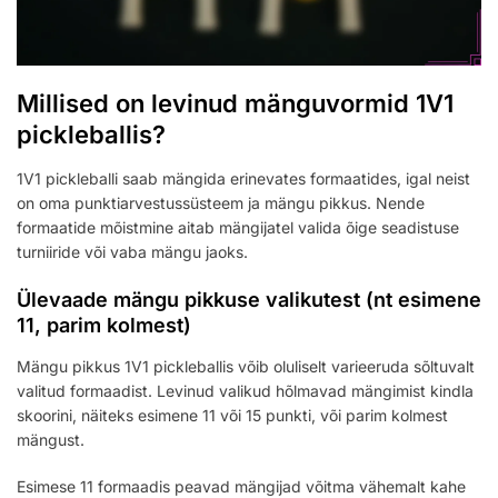
Millised on levinud mänguvormid 1V1
pickleballis?
1V1 pickleballi saab mängida erinevates formaatides, igal neist
on oma punktiarvestussüsteem ja mängu pikkus. Nende
formaatide mõistmine aitab mängijatel valida õige seadistuse
turniiride või vaba mängu jaoks.
Ülevaade mängu pikkuse valikutest (nt esimene
11, parim kolmest)
Mängu pikkus 1V1 pickleballis võib oluliselt varieeruda sõltuvalt
valitud formaadist. Levinud valikud hõlmavad mängimist kindla
skoorini, näiteks esimene 11 või 15 punkti, või parim kolmest
mängust.
Esimese 11 formaadis peavad mängijad võitma vähemalt kahe