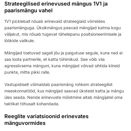
Strateegilised erinevused mängus 1V1 ja
paarismängu vahel
1V1 pickleball nõuab erinevaid strateegiaid võrreldes
paarismänguga. Üksikmängus peavad mängijad katma kogu
väljakut, mis nõuab tugevat tähelepanu positsioneerimisele ja
löökide valikule.
Mängijad toetuvad sageli jõu ja paigutuse segule, kuna nad ei
saa loota partnerile, et katta tühimikud. See võib viia
agressiivsema mänguni, kuna mängijad võivad sihtida kiireid
punkte, mitte pikki ralle.
Vastupidiselt võimaldab paarismäng rohkem strateegilist
meeskonnatööd, kus mängijad saavad üksteist katta ja mängu
üles seada. Nende erinevuste mõistmine aitab mängijatel oma
taktikat tõhusalt kohandada.
Reeglite variatsioonid erinevates
mänguvormides