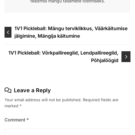
teadmisi mängu tasemete tõstmiseks.
Post
1V1 Pickleball: Mängu terviklikkus, Väärkäitumise
jälgimine, Mängija käitumine
navigation
1V1 Pickleball: Võrkpallireeglid, Lendpallireeglid,
Põhjalöögid
Leave a Reply
Your email address will not be published.
Required fields are
marked
*
Comment
*