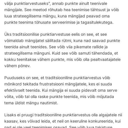
välja punktiarvestuseks”, annab punkte ainult teenivale
mängijale. See meetod rõhutab hea teenimise tähtsust ja võib
luua strateegilisema mängu, kuna mängijad peavad oma
punkte teenima tõhusate serveerimise ja tagasitulekutega.
Üks traditsioonilise punktiarvestuse eelis on see, et see
võimaldab mängijatel säilitada rütmi, kuna nad saavad punkte
teenida ainult teenides. See võib viia pikemate rallide ja
strateegilisema mänguni. Kuid see võib samuti tähendada, et
kokku teenitakse vähem punkte, mis võib olla pealtvaatajatele
vähem põnev.
Puuduseks on see, et traditsiooniline punktiarvestus võib
mõnikord tekitada frustratsiooni mängijatele, kes ei suuda
efektiivselt teenida. Kui mängija ei suuda pidevalt oma serve
võita, võib tal olla raske punkte teenida, mis võib mõjutada
tema üldist mängu nautimist.
Lisaks ei pruugi traditsiooniline punktiarvestus olla algajatele nii
kaasav, kes võivad leida, et neil on keeruline konkureerida, kui
nad ei ole veel teenimises osavad. See võib luua takistuse