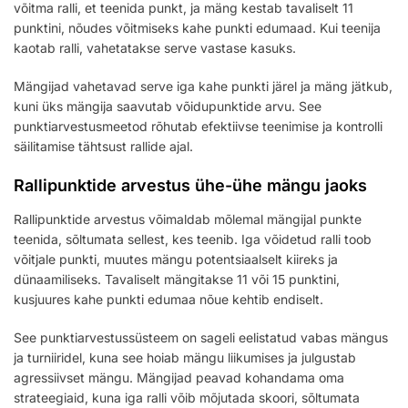
võitma ralli, et teenida punkt, ja mäng kestab tavaliselt 11
punktini, nõudes võitmiseks kahe punkti edumaad. Kui teenija
kaotab ralli, vahetatakse serve vastase kasuks.
Mängijad vahetavad serve iga kahe punkti järel ja mäng jätkub,
kuni üks mängija saavutab võidupunktide arvu. See
punktiarvestusmeetod rõhutab efektiivse teenimise ja kontrolli
säilitamise tähtsust rallide ajal.
Rallipunktide arvestus ühe-ühe mängu jaoks
Rallipunktide arvestus võimaldab mõlemal mängijal punkte
teenida, sõltumata sellest, kes teenib. Iga võidetud ralli toob
võitjale punkti, muutes mängu potentsiaalselt kiireks ja
dünaamiliseks. Tavaliselt mängitakse 11 või 15 punktini,
kusjuures kahe punkti edumaa nõue kehtib endiselt.
See punktiarvestussüsteem on sageli eelistatud vabas mängus
ja turniiridel, kuna see hoiab mängu liikumises ja julgustab
agressiivset mängu. Mängijad peavad kohandama oma
strateegiaid, kuna iga ralli võib mõjutada skoori, sõltumata