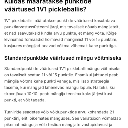
Kuidas määratakse punktide
väärtused 1V1 pickleballis?
1V1 pickleballis määratakse punktide väärtused kasutatava
punktiarvestussüsteemi järgi, mis tavaliselt nõuab mängijatelt,
et nad saavutaksid kindla arvu punkte, et mäng võita. Kõige
levinumad formaadid hõlmavad mängimist 11 või 15 punktini,
kusjuures mängijad peavad võitma vähemalt kahe punktiga.
Standardpunktide väärtused mängu võitmiseks
Standardpunktide väärtused 1V1 pickleballi mängu võitmiseks
on tavaliselt seatud 11 või 15 punktile. Enamikul juhtudel peab
mängija võitma kahe punkti vahega, mis lisab strateegia
taseme, kui mängijad lähenevad mängu lõpule. Näiteks, kui
skoor jõuab 10-10, peab mängija teenima kaks järjestikust
punkti, et võit tagada.
Turniiride seadetes võib võidupunktide arvu kohandada 21
punktini, eriti pikemates mängudes. See variatsioon võimaldab
pikemat mängu ja võib testida mängijate vastupidavust ja