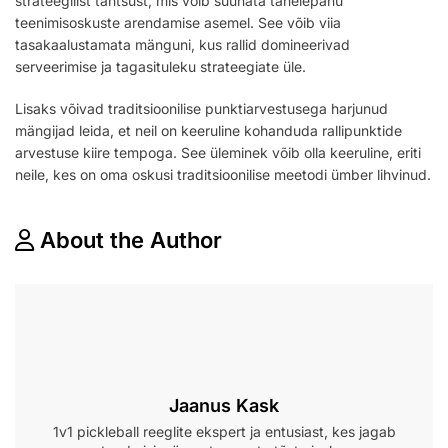
strateegilist tähtsust, mis võib suunata tähelepanu
teenimisoskuste arendamise asemel. See võib viia
tasakaalustamata mänguni, kus rallid domineerivad
serveerimise ja tagasituleku strateegiate üle.
Lisaks võivad traditsioonilise punktiarvestusega harjunud
mängijad leida, et neil on keeruline kohanduda rallipunktide
arvestuse kiire tempoga. See üleminek võib olla keeruline, eriti
neile, kes on oma oskusi traditsioonilise meetodi ümber lihvinud.
About the Author
Jaanus Kask
1v1 pickleball reeglite ekspert ja entusiast, kes jagab