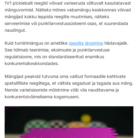
1V1 pickleballi reeglid võivad varieeruda sõltuvalt kasutatavast
mänguvormist. Näiteks mõnes vabamängu keskkonnas võivad
mängijad kokku leppida reeglite muutmises, näiteks
serveerimise või punktiarvestussüsteemi osas, et suurendada
naudingut.
Kuid turniirimängus on ametlike
reeglite järgimine
hädavajalik.
See hõlmab teenimise, eksimuste ja punktiarvestuse
regulatsioone, mis on standardiseeritud enamikus
konkurentsikeskkondades.
Mängijad peaksid tutvuma oma valitud formaadile kehtivate
spetsiifiliste reeglitega, et vältida segadust ja tagada aus mäng.
Nende variatsioonide mõistmine võib viia nauditavama ja
konkurentsivõimelisema kogemuseni.