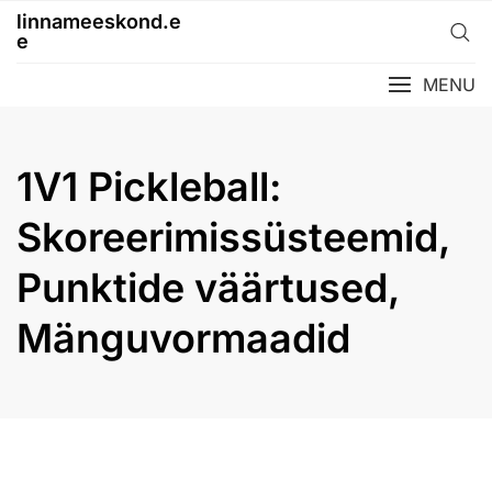
Skip
linnameeskond.e
to
e
content
MENU
1V1 Pickleball:
Skoreerimissüsteemid,
Punktide väärtused,
Mänguvormaadid