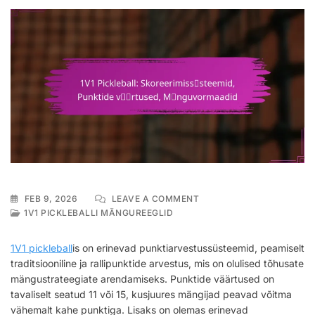
ON
FEB 9, 2026
LEAVE A COMMENT
1V1
1V1 PICKLEBALLI MÄNGUREEGLID
PICKLEBALL:
SKOREERIMISSÜSTEEMID,
1V1 pickleball
is on erinevad punktiarvestussüsteemid, peamiselt
PUNKTIDE
traditsiooniline ja rallipunktide arvestus, mis on olulised tõhusate
VÄÄRTUSED,
mängustrateegiate arendamiseks. Punktide väärtused on
MÄNGUVORMAADID
tavaliselt seatud 11 või 15, kusjuures mängijad peavad võitma
vähemalt kahe punktiga. Lisaks on olemas erinevad