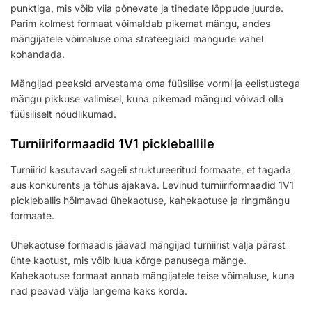
punktiga, mis võib viia põnevate ja tihedate lõppude juurde.
Parim kolmest formaat võimaldab pikemat mängu, andes
mängijatele võimaluse oma strateegiaid mängude vahel
kohandada.
Mängijad peaksid arvestama oma füüsilise vormi ja eelistustega
mängu pikkuse valimisel, kuna pikemad mängud võivad olla
füüsiliselt nõudlikumad.
Turniiriformaadid 1V1 pickleballile
Turniirid kasutavad sageli struktureeritud formaate, et tagada
aus konkurents ja tõhus ajakava. Levinud turniiriformaadid 1V1
pickleballis hõlmavad ühekaotuse, kahekaotuse ja ringmängu
formaate.
Ühekaotuse formaadis jäävad mängijad turniirist välja pärast
ühte kaotust, mis võib luua kõrge panusega mänge.
Kahekaotuse formaat annab mängijatele teise võimaluse, kuna
nad peavad välja langema kaks korda.