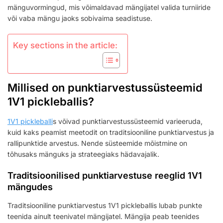
mänguvormingud, mis võimaldavad mängijatel valida turniiride
või vaba mängu jaoks sobivaima seadistuse.
Key sections in the article:
Millised on punktiarvestussüsteemid
1V1 pickleballis?
1V1 pickleballi
s võivad punktiarvestussüsteemid varieeruda,
kuid kaks peamist meetodit on traditsiooniline punktiarvestus ja
rallipunktide arvestus. Nende süsteemide mõistmine on
tõhusaks mänguks ja strateegiaks hädavajalik.
Traditsioonilised punktiarvestuse reeglid 1V1
mängudes
Traditsiooniline punktiarvestus 1V1 pickleballis lubab punkte
teenida ainult teenivatel mängijatel. Mängija peab teenides