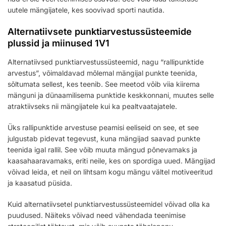
uutele mängijatele, kes soovivad sporti nautida.
Alternatiivsete punktiarvestussüsteemide
plussid ja miinused 1V1
Alternatiivsed punktiarvestussüsteemid, nagu “rallipunktide
arvestus”, võimaldavad mõlemal mängijal punkte teenida,
sõltumata sellest, kes teenib. See meetod võib viia kiirema
mänguni ja dünaamilisema punktide keskkonnani, muutes selle
atraktiivseks nii mängijatele kui ka pealtvaatajatele.
Üks rallipunktide arvestuse peamisi eeliseid on see, et see
julgustab pidevat tegevust, kuna mängijad saavad punkte
teenida igal rallil. See võib muuta mängud põnevamaks ja
kaasahaaravamaks, eriti neile, kes on spordiga uued. Mängijad
võivad leida, et neil on lihtsam kogu mängu vältel motiveeritud
ja kaasatud püsida.
Kuid alternatiivsetel punktiarvestussüsteemidel võivad olla ka
puudused. Näiteks võivad need vähendada teenimise