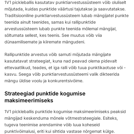
1V1 pickleballis kasutatav punktiarvestussüsteem võib oluliselt
mõjutada, kuidas punktide väärtusi tajutakse ja saavutatakse.
Traditsiooniline punktiarvestussüsteem lubab mängijatel punkte
teenida ainult teenides, samas kui rallipunktide
arvestussüsteem lubab punkte teenida mõlemal mängijal,
sõltumata sellest, kes teenis. See muutus võib viia
dünaamilisemate ja kiiremate mängudeni.
Rallipunktide arvestus võib samuti mõjutada mängijate
kasutatavat strateegiat, kuna nad peavad olema pidevalt
ettevaatlikud, teades, et iga ralli võib tuua punktikaotuse või -
kasvu. Seega võib punktiarvestussüsteemi valik dikteerida
mängu üldise voolu ja konkurentsivõime.
Strateegiad punktide kogumise
maksimeerimiseks
1V1 pickleballis punktide kogumise maksimeerimiseks peaksid
mängijad keskenduma mõnele võtmestrateegiale. Esiteks,
tugeva teenimise arendamine võib luua koheseid
punktivõimalusi, eriti kui sihtida vastase nõrgemat külge.