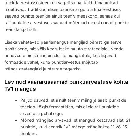
punktiarvestussüsteem on sageli sama, kuid dünaamikad
muutuvad. Traditsioonilises paarismängu punktiarvestuses
saavad punkte teenida ainult teeniv meeskond, samas kui
rallipunktide arvestuses saavad mõlemad meeskonnad punkte
teenida igal rallil.
Lisaks vahetavad paarismängus mängijad pärast iga serve
positsioone, mis võib keeruliseks muuta strateegiaid. Nende
erinevuste mõistmine on oluline mängijatele, kes liiguvad
formaatide vahel, kuna punktiarvestus mõjutab
mängustrateegiaid ja otsuste tegemist.
Levinud väärarusaamad punktiarvestuse kohta
1V1 mängus
Paljud usuvad, et ainult teeniv mängija saab punktide
teenida kõigis formaatides, mis ei ole rallipunktide
arvestuse puhul õige.
Mõned mängijad arvavad, et mängud kestavad alati 21
punktini, kuid enamik 1V1 mänge mängitakse 11 või 15
punktini.