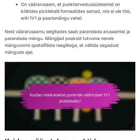
On väärarusaam, et punktiarvestussüsteemid on
kõikides pickleballi formaatides samad, mis ei ole tõsi,
eriti 1V1 ja paarismängu vahel.
Neid väärarusaamu selgitades saab parandada arusaamist ja
parandada mängu. Mängijad peaksid tutvuma nende
mänguvormi spetsiifiliste reeglitega, et vältida segadust
mängude ajal.