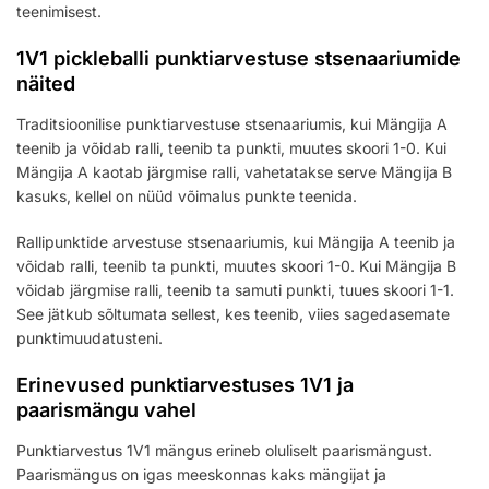
teenimisest.
1V1 pickleballi punktiarvestuse stsenaariumide
näited
Traditsioonilise punktiarvestuse stsenaariumis, kui Mängija A
teenib ja võidab ralli, teenib ta punkti, muutes skoori 1-0. Kui
Mängija A kaotab järgmise ralli, vahetatakse serve Mängija B
kasuks, kellel on nüüd võimalus punkte teenida.
Rallipunktide arvestuse stsenaariumis, kui Mängija A teenib ja
võidab ralli, teenib ta punkti, muutes skoori 1-0. Kui Mängija B
võidab järgmise ralli, teenib ta samuti punkti, tuues skoori 1-1.
See jätkub sõltumata sellest, kes teenib, viies sagedasemate
punktimuudatusteni.
Erinevused punktiarvestuses 1V1 ja
paarismängu vahel
Punktiarvestus 1V1 mängus erineb oluliselt paarismängust.
Paarismängus on igas meeskonnas kaks mängijat ja