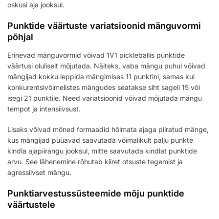
oskusi aja jooksul.
Punktide väärtuste variatsioonid mänguvormi
põhjal
Erinevad mänguvormid võivad 1V1 pickleballis punktide
väärtusi oluliselt mõjutada. Näiteks, vaba mängu puhul võivad
mängijad kokku leppida mängimises 11 punktini, samas kui
konkurentsivõimelistes mängudes seatakse siht sageli 15 või
isegi 21 punktile. Need variatsioonid võivad mõjutada mängu
tempot ja intensiivsust.
Lisaks võivad mõned formaadid hõlmata ajaga piiratud mänge,
kus mängijad püüavad saavutada võimalikult palju punkte
kindla ajapiirangu jooksul, mitte saavutada kindlat punktide
arvu. See lähenemine rõhutab kiiret otsuste tegemist ja
agressiivset mängu.
Punktiarvestussüsteemide mõju punktide
väärtustele