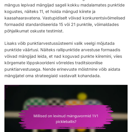
mängus lepivad mängijad sageli kokku madalamates punktide
kogustes, näiteks 11, et hoida mängud kiirete ja
kaasahaaravatena. Vastupidiselt võivad konkurentsivõimelised
formaadid standardiseerida 15 või 21 punktile, võimaldades
põhjalikumat oskuste testimist.
Lisaks võib punktiarvestussüsteemi valik veelgi mõjutada
punktide väärtusi. Näiteks rallipunktide arvestuse formaadis
võivad mängijad leida, et nad koguvad punkte kiiremini, viies
kõrgemate lõppskoorideni võrreldes traditsioonilise
punktiarvestusega. Nende erinevuste mõistmine võib aidata
mängijatel oma strateegiaid vastavalt kohandada.