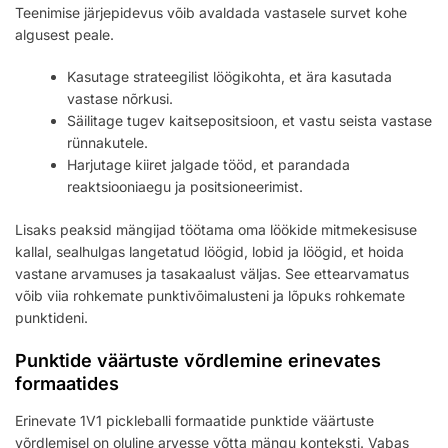
Teenimise järjepidevus võib avaldada vastasele survet kohe
algusest peale.
Kasutage strateegilist löögikohta, et ära kasutada
vastase nõrkusi.
Säilitage tugev kaitsepositsioon, et vastu seista vastase
rünnakutele.
Harjutage kiiret jalgade tööd, et parandada
reaktsiooniaegu ja positsioneerimist.
Lisaks peaksid mängijad töötama oma löökide mitmekesisuse
kallal, sealhulgas langetatud löögid, lobid ja löögid, et hoida
vastane arvamuses ja tasakaalust väljas. See ettearvamatus
võib viia rohkemate punktivõimalusteni ja lõpuks rohkemate
punktideni.
Punktide väärtuste võrdlemine erinevates
formaatides
Erinevate 1V1 pickleballi formaatide punktide väärtuste
võrdlemisel on oluline arvesse võtta mängu konteksti. Vabas