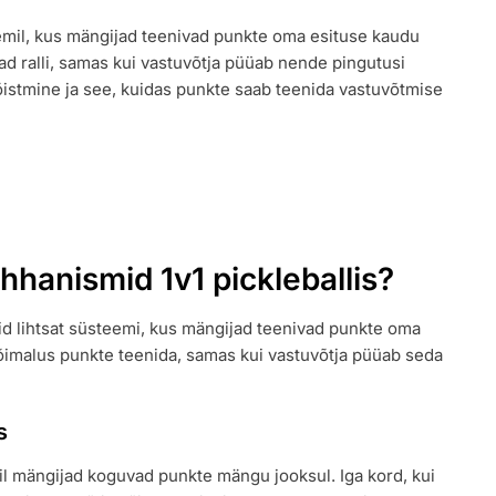
eemil, kus mängijad teenivad punkte oma esituse kaudu
dad ralli, samas kui vastuvõtja püüab nende pingutusi
stmine ja see, kuidas punkte saab teenida vastuvõtmise
ID
hhanismid 1v1 pickleballis?
 lihtsat süsteemi, kus mängijad teenivad punkte oma
 võimalus punkte teenida, samas kui vastuvõtja püüab seda
s
bil mängijad koguvad punkte mängu jooksul. Iga kord, kui