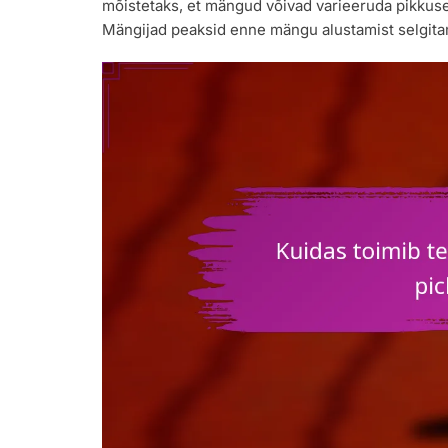
mõistetaks, et mängud võivad varieeruda pikkuse
Mängijad peaksid enne mängu alustamist selgitam