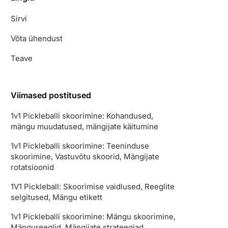
Sirvi
Võta ühendust
Teave
Viimased postitused
1v1 Pickleballi skoorimine: Kohandused,
mängu muudatused, mängijate käitumine
1v1 Pickleballi skoorimine: Teeninduse
skoorimine, Vastuvõtu skoorid, Mängijate
rotatsioonid
1V1 Pickleball: Skoorimise vaidlused, Reeglite
selgitused, Mängu etikett
1v1 Pickleballi skoorimine: Mängu skoorimine,
Mängureeglid, Mängijate strateegiad