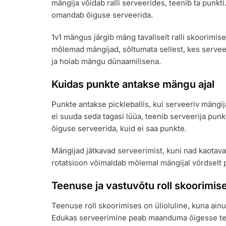
mängija võidab ralli serveerides, teenib ta punkti.
omandab õiguse serveerida.
1v1 mängus järgib mäng tavaliselt ralli skoorimis
mõlemad mängijad, sõltumata sellest, kes serve
ja hoiab mängu dünaamilisena.
Kuidas punkte antakse mängu ajal
Punkte antakse pickleballis, kui serveeriv mängija 
ei suuda seda tagasi lüüa, teenib serveerija punkt
õiguse serveerida, kuid ei saa punkte.
Mängijad jätkavad serveerimist, kuni nad kaotavad
rotatsioon võimaldab mõlemal mängijal võrdselt 
Teenuse ja vastuvõtu roll skoorimis
Teenuse roll skoorimises on ülioluline, kuna ainu
Edukas serveerimine peab maanduma õigesse teeni