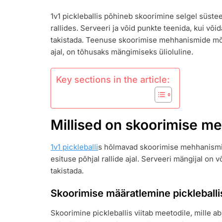
PICKLEBALLI
1v1 pickleballis põhineb skoorimine selgel süst
SKOORIMINE:
rallides. Serveeri ja võid punkte teenida, kui või
TEENINDUSE
SKOORIMINE,
takistada. Teenuse skoorimise mehhanismide mõi
VASTUVÕTU
ajal, on tõhusaks mängimiseks ülioluline.
SKOORID,
MÄNGIJATE
ROTATSIOON
Key sections in the article:
Millised on skoorimise me
1v1 pickleballi
s hõlmavad skoorimise mehhanismid
esituse põhjal rallide ajal. Serveeri mängijal on
takistada.
Skoorimise määratlemine pickleballi
Skoorimine pickleballis viitab meetodile, mille a