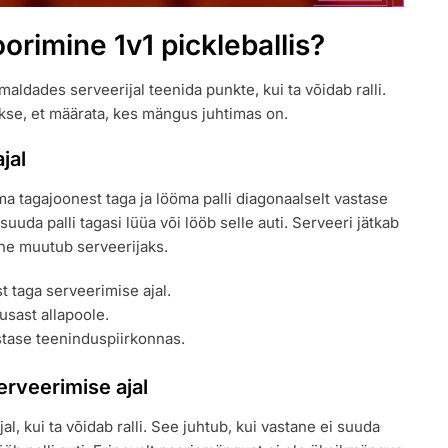
orimine 1v1 pickleballis?
maldades serveerijal teenida punkte, kui ta võidab ralli.
akse, et määrata, kes mängus juhtimas on.
jal
ma tagajoonest taga ja lööma palli diagonaalselt vastase
uuda palli tagasi lüüa või lööb selle auti. Serveeri jätkab
tane muutub serveerijaks.
 taga serveerimise ajal.
sast allapoole.
tase teeninduspiirkonnas.
erveerimise ajal
, kui ta võidab ralli. See juhtub, kui vastane ei suuda