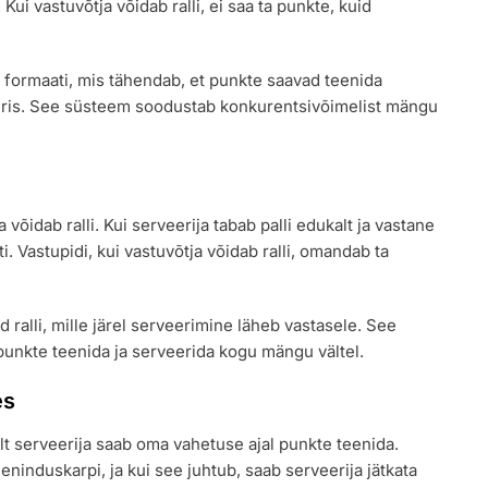
 Kui vastuvõtja võidab ralli, ei saa ta punkte, kuid
e formaati, mis tähendab, et punkte saavad teenida
eris. See süsteem soodustab konkurentsivõimelist mängu
võidab ralli. Kui serveerija tabab palli edukalt ja vastane
i. Vastupidi, kui vastuvõtja võidab ralli, omandab ta
 ralli, mille järel serveerimine läheb vastasele. See
punkte teenida ja serveerida kogu mängu vältel.
es
lt serveerija saab oma vahetuse ajal punkte teenida.
nduskarpi, ja kui see juhtub, saab serveerija jätkata