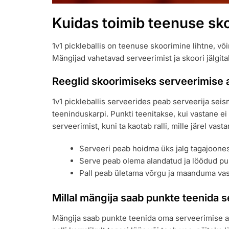
Kuidas toimib teenuse sko
1v1 pickleballis on teenuse skoorimine lihtne, või
Mängijad vahetavad serveerimist ja skoori jälgit
Reeglid skoorimiseks serveerimise a
1v1 pickleballis serveerides peab serveerija seis
teeninduskarpi. Punkti teenitakse, kui vastane ei s
serveerimist, kuni ta kaotab ralli, mille järel vas
Serveeri peab hoidma üks jalg tagajoonest
Serve peab olema alandatud ja löödud puu
Pall peab ületama võrgu ja maanduma vas
Millal mängija saab punkte teenida s
Mängija saab punkte teenida oma serveerimise ajal