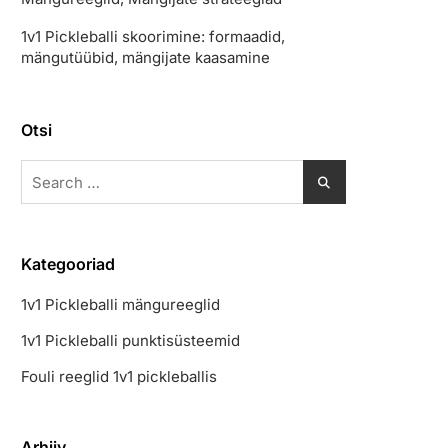
1v1 Pickleballi skoorimine: formaadid,
mängutüübid, mängijate kaasamine
Otsi
Search
for:
Kategooriad
1v1 Pickleballi mängureeglid
1v1 Pickleballi punktisüsteemid
Fouli reeglid 1v1 pickleballis
Arhiiv