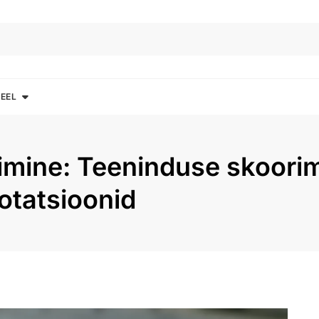
EEL
orimine: Teeninduse skoori
rotatsioonid