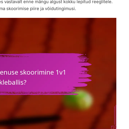
s vastavalt enne mängu algust kokku lepitud reeglitele.
a skoorimise piire ja võidutingimusi.