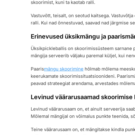
skoorimist, kuni ta kaotab ralli.
Vastuvõtt, teisalt, on seotud kaitsega. Vastuvõtja
ralli. Kui nad õnnestuvad, saavad nad järgmise 
Erinevused üksikmängu ja paarismä
Üksikpickleballis on skoorimissüsteem sarnane pa
mängija serveerib väljaku paremal küljel, kui nen
Paaris
mängu skoorimine
hõlmab mõlema meeskonn
keerukamate skoorimissituatsioonideni. Paaris
peavad strateegiat arendama, arvestades mõlema
Levinud väärarusaamad skoorimise 
Levinud väärarusaam on, et ainult serveerija saab
Mõlemal mängijal on võimalus punkte teenida, sõl
Teine väärarusaam on, et mängitakse kindla punkti