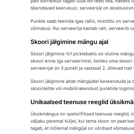
palli korralikult tagasi lüüa või teeb vea, näiteks
täiendavaid keerukusi; serveerijal on eksklusiiv
Punkte saab teenida igas rallis, mistõttu on serv
võimalusi. Kui serveerija kaotab ralli, serveerib
Skoori jälgimine mängu ajal
Skoori jälgimine 1v1 pickleballis on oluline mäng
skoori enne iga serveerimist, öeldes oma skoori 
serveerijal on 3 punkti ja vastasel 2, ütlevad nad 
Skoori jälgimine aitab mängijatel keskenduda ja 
skoorilehte või mobiilirakendust punktide logimis
Unikaalsed teenuse reeglid üksikm
Üksikmängus on spetsiifilised teenuse reeglid, m
väljaku paremal küljel, kui tema skoor on paarisar
tagab, et mõlemal mängijal on võrdsed võimaluse