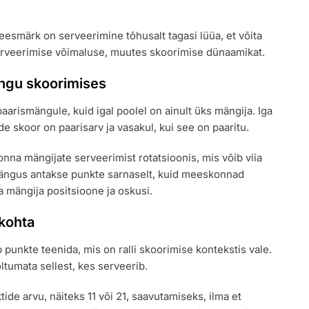
 eesmärk on serveerimine tõhusalt tagasi lüüa, et võita
serveerimise võimaluse, muutes skoorimise dünaamikat.
ngu skoorimises
arismängule, kuid igal poolel on ainult üks mängija. Iga
de skoor on paarisarv ja vasakul, kui see on paaritu.
a mängijate serveerimist rotatsioonis, mis võib viia
mängus antakse punkte sarnaselt, kuid meeskonnad
 mängija positsioone ja oskusi.
kohta
 punkte teenida, mis on ralli skoorimise kontekstis vale.
tumata sellest, kes serveerib.
de arvu, näiteks 11 või 21, saavutamiseks, ilma et