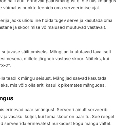
 lööb palli auti. Erinevalt paarismängust ei ole üksikmängus
ne võimalus punkte teenida oma serveerimise ajal.
eerija jaoks ülioluline hoida tugev serve ja kasutada oma
 vastane ja skoorimise võimalused muutuvad vastavalt.
u sujuvuse säilitamiseks. Mängijad kuulutavad tavaliselt
esimesena, millele järgneb vastase skoor. Näiteks, kui
“3-2”.
olla teadlik mängu seisust. Mängijad saavad kasutada
eks, mis võib olla eriti kasulik pikemates mängudes.
ängus
is erinevad paarismängust. Serveeri ainult serveerib
v ja vasakul küljel, kui tema skoor on paaritu. See reegel
d serveerida erinevatest nurkadest kogu mängu vältel.