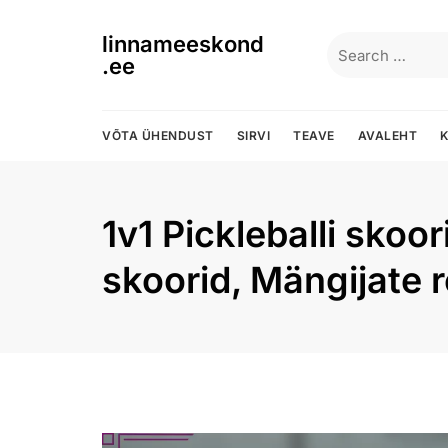
Skip
to
linnameeskond
Search
content
.ee
for:
VÕTA ÜHENDUST
SIRVI
TEAVE
AVALEHT
K
1v1 Pickleballi sko
skoorid, Mängijate 