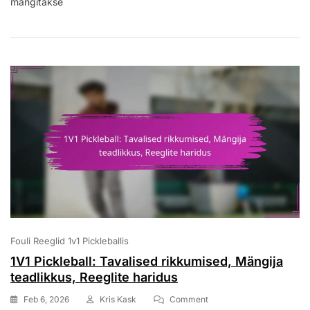
mängitakse
Skoorimine,
Mängureeglid,
Mängijate
Strateegiad
Fouli Reeglid 1v1 Pickleballis
1V1 Pickleball: Tavalised rikkumised, Mängija
teadlikkus, Reeglite haridus
On
Feb 6, 2026
Kris Kask
Comment