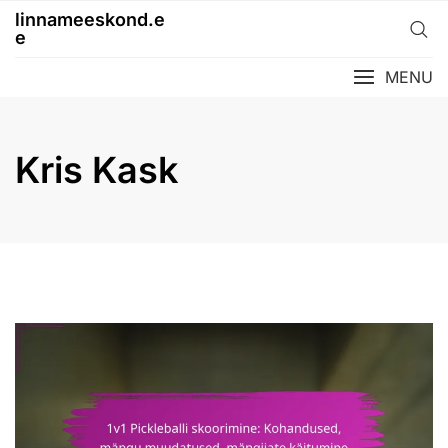
Skip
linnameeskond.e
to
e
content
MENU
Kris Kask