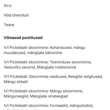
Sirvi
Võta ühendust
Teave
Viimased postitused
1v1 Pickleballi skoorimine: Kohandused, mängu
muudatused, mängijate käitumine
1v1 Pickleballi skoorimine: Teeninduse skoorimine,
Vastuvõtu skoorid, Mängijate rotatsioonid
1V1 Pickleball: Skoorimise vaidlused, Reeglite selgitused,
Mängu etikett
1v1 Pickleballi skoorimine: Mängu skoorimine,
Mängureeglid, Mängijate strateegiad
1v1 Pickleballi skoorimine: formaadid, mängutüübid,