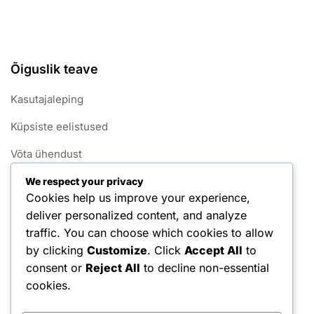
Õiguslik teave
Kasutajaleping
Küpsiste eelistused
Võta ühendust
Teave
We respect your privacy
Cookies help us improve your experience,
Andmekaitsepoliitika
deliver personalized content, and analyze
traffic. You can choose which cookies to allow
Kategooriad
by clicking
Customize
. Click
Accept All
to
consent or
Reject All
to decline non-essential
1v1 Pickleballi mängureeglid
cookies.
1v1 Pickleballi punktisüsteemid