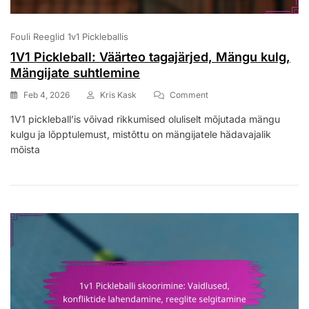
Fouli Reeglid 1v1 Pickleballis
1V1 Pickleball: Väärteo tagajärjed, Mängu kulg,
Mängijate suhtlemine
On
Feb 4, 2026
Kris Kask
Comment
1V1
1V1 pickleball’is võivad rikkumised oluliselt mõjutada mängu
Pickleball:
kulgu ja lõpptulemust, mistõttu on mängijatele hädavajalik
Väärteo
Tagajärjed,
mõista
Mängu
Kulg,
Mängijate
Suhtlemine