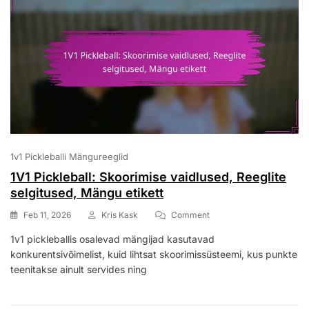
1v1 Pickleballi Mängureeglid
1V1 Pickleball: Skoorimise vaidlused, Reeglite
selgitused, Mängu etikett
On
Feb 11, 2026
Kris Kask
Comment
1V1
1v1 pickleballis osalevad mängijad kasutavad
Pickleball:
konkurentsivõimelist, kuid lihtsat skoorimissüsteemi, kus punkte
Skoorimise
Vaidlused,
teenitakse ainult servides ning
Reeglite
Selgitused,
Mängu