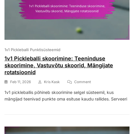
1v1 Pickleballi Punktisüsteemid
1v1 Pickleballi skoorimine: Teeninduse
skoorimine, Vastuvõtu skoorid, Mängijate
rotatsioonid
On
Feb 11, 2026
Kris Kask
Comment
1v1
1v1 pickleballis põhineb skoorimine selgel süsteemil, kus
Pickleballi
mängijad teenivad punkte oma esituse kaudu rallides. Serveeri
Skoorimine:
Teeninduse
Skoorimine,
Vastuvõtu
Skoorid,
Mängijate
Rotatsioonid