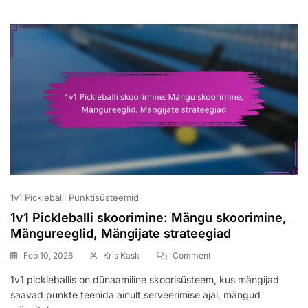
Etikett
1v1 Pickleballi Punktisüsteemid
1v1 Pickleballi skoorimine: Mängu skoorimine,
Mängureeglid, Mängijate strateegiad
On
Feb 10, 2026
Kris Kask
Comment
1v1
1v1 pickleballis on dünaamiline skoorisüsteem, kus mängijad
Pickleballi
saavad punkte teenida ainult serveerimise ajal, mängud
Skoorimine:
Mängu