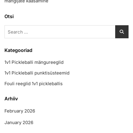
mängijate kaasamine
Otsi
Search
for:
Kategooriad
1v1 Pickleballi mängureeglid
1v1 Pickleballi punktisüsteemid
Fouli reeglid 1v1 pickleballis
Arhiiv
February 2026
January 2026