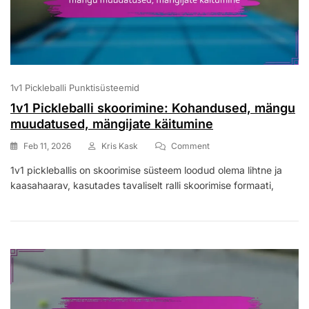
1v1 Pickleballi Punktisüsteemid
1v1 Pickleballi skoorimine: Kohandused, mängu
muudatused, mängijate käitumine
On
Feb 11, 2026
Kris Kask
Comment
1v1
1v1 pickleballis on skoorimise süsteem loodud olema lihtne ja
Pickleballi
kaasahaarav, kasutades tavaliselt ralli skoorimise formaati,
Skoorimine:
Kohandused,
Mängu
Muudatused,
Mängijate
Käitumine