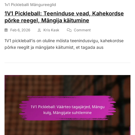
1v1 Pickleballi Mängureeglid
1V1 Pickleball: Teeninduse vead, Kahekordse
põrke reegel, Mängija käitumine
On
Feb 6, 2026
Kris Kask
Comment
1V1
1V1 pickleball’is on oluline mõista teenindusvigu, kahekordse
Pickleball:
põrke reeglit ja mängijate käitumist, et tagada aus
Teeninduse
Vead,
Kahekordse
Põrke
Reegel,
Mängija
Käitumine