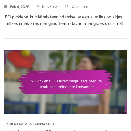
On
Feb 6, 2026
Kris Kask
Comment
1V1
1V1 pickleballis määrab teenindamise järjestus, milles on kirjas,
Pickleball:
millises järjekorras mängijad teenindavad, mängides olulist rolli
Teeninduse
Järjestus,
Vastuvõtu
Järjekord,
Mängija
Vahetus
Fouli Reeglid 1v1 Pickleballis