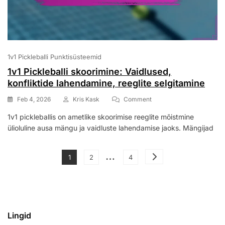
1v1 Pickleballi Punktisüsteemid
1v1 Pickleballi skoorimine: Vaidlused,
konfliktide lahendamine, reeglite selgitamine
On
Feb 4, 2026
Kris Kask
Comment
1v1
1v1 pickleballis on ametlike skoorimise reeglite mõistmine
Pickleballi
ülioluline ausa mängu ja vaidluste lahendamise jaoks. Mängijad
Skoorimine:
Vaidlused,
Konfliktide
Posts
…
Lahendamine,
Page
Page
Page
1
2
4
Reeglite
pagination
Selgitamine
Lingid