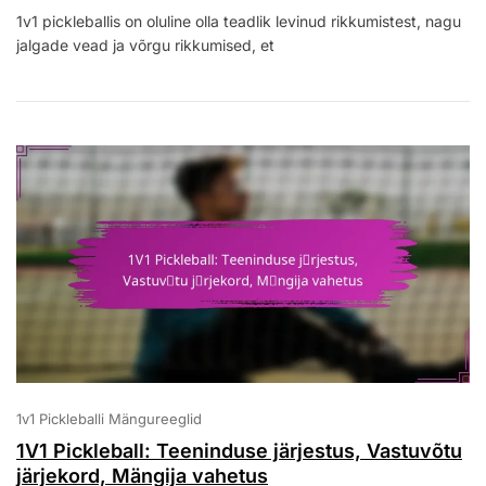
1V1
1v1 pickleballis on oluline olla teadlik levinud rikkumistest, nagu
Pickleball:
jalgade vead ja võrgu rikkumised, et
Tavalised
Rikkumised,
Mängija
Teadlikkus,
Reeglite
Haridus
1v1 Pickleballi Mängureeglid
1V1 Pickleball: Teeninduse järjestus, Vastuvõtu
järjekord, Mängija vahetus