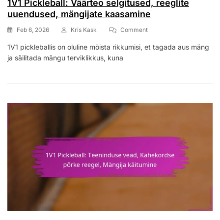
1V1 Pickleball: Väärteo selgitused, reeglite
uuendused, mängijate kaasamine
On
Feb 6, 2026
Kris Kask
Comment
1V1
1V1 pickleballis on oluline mõista rikkumisi, et tagada aus mäng
Pickleball:
ja säilitada mängu terviklikkus, kuna
Väärteo
Selgitused,
Reeglite
Uuendused,
Mängijate
Kaasamine